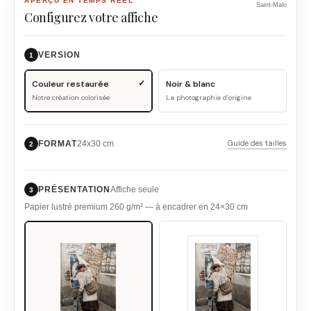
APERÇU EN TEMPS RÉEL
Saint-Malo
Configurez votre affiche
VERSION
1
Couleur restaurée
Noir & blanc
Notre création colorisée
La photographie d’origine
Guide des tailles
FORMAT
24x30 cm
2
PRÉSENTATION
Affiche seule
3
Papier lustré premium 260 g/m² — à encadrer en 24×30 cm