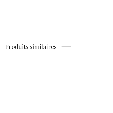
Affiche d’enfants sur
Affiche de Paris vue de
la fontaine Wallace du
l’Arc De Triomphe en
Quai des Grands
1900
Augustins à Paris
14,90
€
14,90
€
Produits similaires