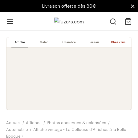
Livraison offerte dès 30€
Affiche
Salon
Chambre
Bureau
Chez vous
Accueil
/
Affiches
/
Photos anciennes & colorisées
/
Automobile
/
Affiche vintage « La Colleuse d’Affiches à la Belle
Époque »