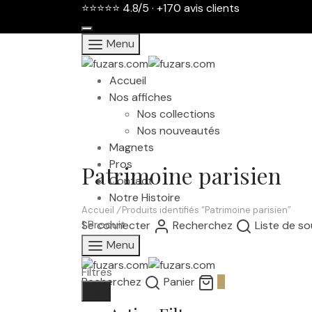
Menu
Accueil
Nos affiches
Nos collections
Nos nouveautés
Magnets
Pros
Patrimoine parisien
Contact
Notre Histoire
Accueil
/
Produits identifiés “Patrimoine parisien”
1 Produit
Se connecter
Recherchez
Liste de so
Menu
Filtres
Recherchez
Panier
0
Fait