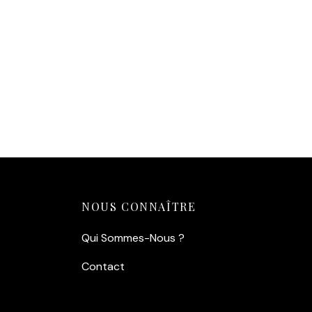
14,90
€
Ajouter
Affiche Vintage Dinard – La
Piscine Naturelle
14,90
€
Ajouter au panier
NOUS CONNAÎTRE
Qui Sommes-Nous ?
Contact