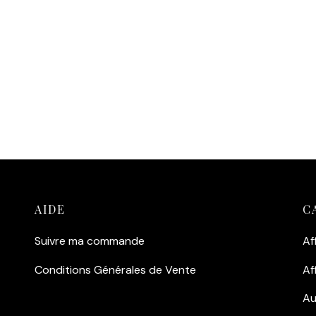
Ajouter au panier
 au panier
AIDE
C
Suivre ma commande
Af
Conditions Générales de Vente
Af
Au