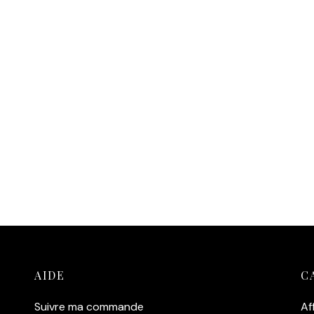
 Eastwood Western Solo
 au panier
AIDE
C
Suivre ma commande
Af