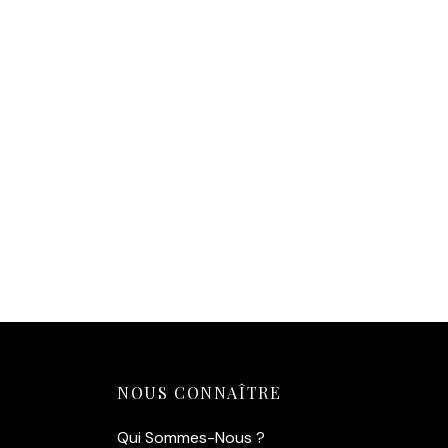
Affiche Eastwood Regard Acier :
Portrait Cinéma Culte
Affiche
14,90
€
14,90
€
Ajouter au panier
Ajouter
NOUS CONNAÎTRE
Qui Sommes-Nous ?