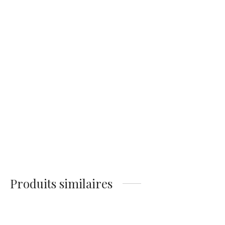
14,90
€
14,90
€
Affiche Eastwood
Affiche Eastwood
Wallach Duel
Regard Acier : Portrait
Cinéma Culte
14,90
€
14,90
€
Produits similaires