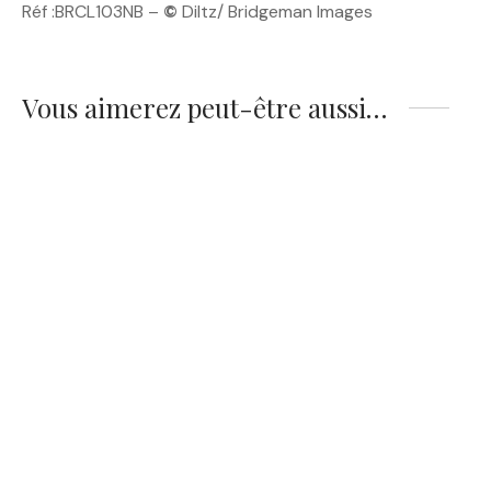
Réf :BRCL103NB –
©
Diltz/ Bridgeman Images
Vous aimerez peut-être aussi…
Affiche Eastwood –
Affiche Eastwood –
Pop Art
Cowboy Cigare