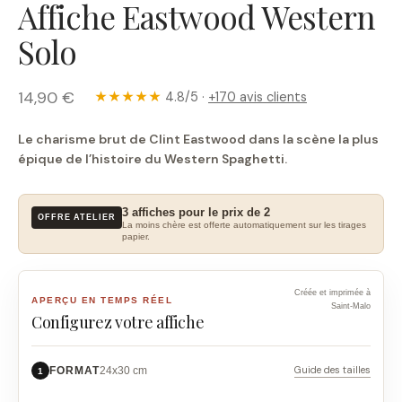
Affiche Eastwood Western
Solo
14,90 €
★★★★★
4.8/5 ·
+170 avis clients
Le charisme brut de Clint Eastwood dans la scène la plus
épique de l’histoire du Western Spaghetti.
3 affiches pour le prix de 2
OFFRE ATELIER
La moins chère est offerte automatiquement sur les tirages
papier.
Créée et imprimée à
APERÇU EN TEMPS RÉEL
Saint-Malo
Configurez votre affiche
Guide des tailles
FORMAT
24x30 cm
1