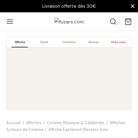
Livraison offerte dès 30€
Affiche
Salon
Chambre
Bureau
Chez vous
Accueil
/
Affiches
/
Cinéma, Musique & Célébrités
/
Affiches
Acteurs de Cinéma
/
Affiche Eastwood Western Solo