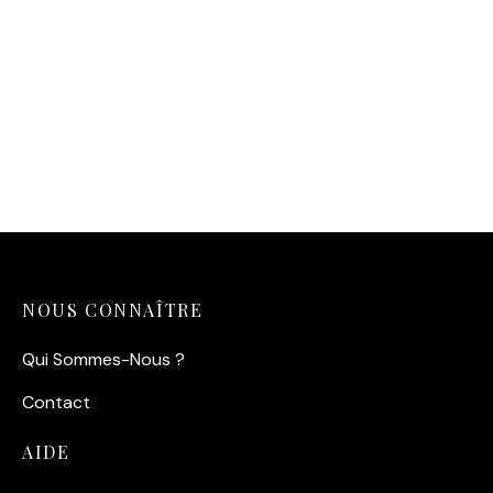
Affiche Gainsbourg Birkin
Affiche De Funès Cuisinier
1969
14,90
€
14,90
€
NOUS CONNAÎTRE
Qui Sommes-Nous ?
Contact
AIDE