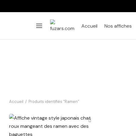
Accueil
Nos affiches
Accueil
/
Produits identifiés “Ramen”
Affiche Ramen Oishii – Le Chat
Gourmand
14,90
€
Ajouter au panier