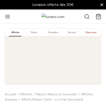
Livraison offerte dès 30€
Affiche
Salon
Chambre
Bureau
Chez vous
Accueil
/
Affiches
/
Maison, Nature & Curiosités
/
Affiches
Animaux
/
Affiche Ramen Oishii – Le Chat Gourmand