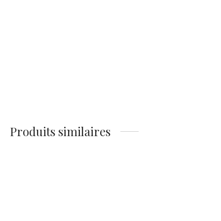
Affiche Galette Oishii –
Le Goéland Japonais
14,90
€
Produits similaires