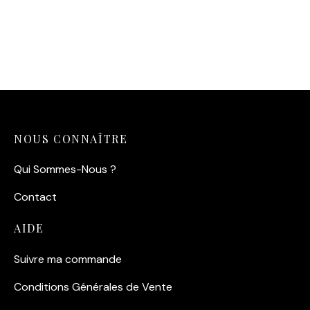
chien policier en 1923
Illustration Forêt &
Géométrique
14,90
€
14,90
€
NOUS CONNAÎTRE
Qui Sommes-Nous ?
Contact
AIDE
Suivre ma commande
Conditions Générales de Vente