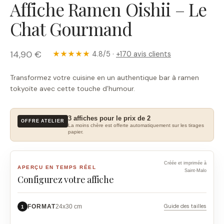
Affiche Ramen Oishii – Le
Chat Gourmand
14,90 €
★★★★★
4.8/5 ·
+170 avis clients
Transformez votre cuisine en un authentique bar à ramen
tokyoïte avec cette touche d’humour.
3 affiches pour le prix de 2
OFFRE ATELIER
La moins chère est offerte automatiquement sur les tirages
papier.
Créée et imprimée à
APERÇU EN TEMPS RÉEL
Saint-Malo
Configurez votre affiche
Guide des tailles
FORMAT
24x30 cm
1