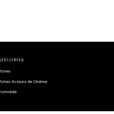
 ceux
r
Cité
ATÉGORIES
fiches
fiches Acteurs de Cinéma
tomobile