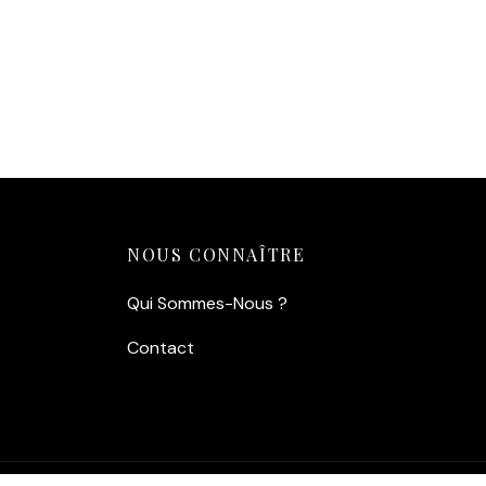
vert émeraude de l’eau et du ciel
pourpre crée une ambiance calme
et sophistiquée.
Lumière Unique :
Les reflets
dorés des fenêtres illuminées
apportent une touche
chaleureuse et vivante à l’image.
Ajouter au panier
NOUS CONNAÎTRE
Qui Sommes-Nous ?
Contact