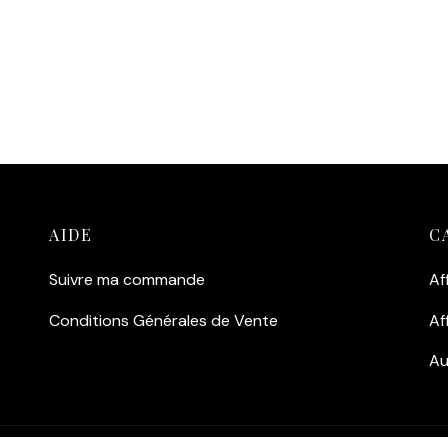
la nostalgie.
Souvenir Inoubliable :
Pour
qui ont laissé un bout de leu
cœur sur les remparts de la 
Corsaire.
Ajouter au panier
AIDE
C
Suivre ma commande
Af
Conditions Générales de Vente
Af
Au