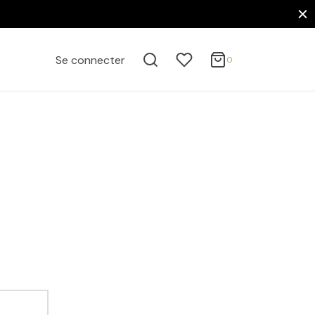
0
Panier
Se connecter
0
ACTIVE FILTERS
Mise à jour…
Votre panier est vide.
FILTER BY CATEGORY
Continuer mes achats
Affiches
Auto, Moto & Transports
Bateaux
Cinéma, Musique & Célébrités
Affiches Acteurs de Cinéma
Cinéma Britannique
FILTER BY PRICE
Henri Cavill