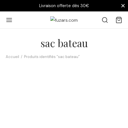
Livraison offerte dès 30€
sac bateau
Accueil
/
Produits identifiés “sac bateau”
Tote bag Voilier Vintage –
Navigation en mer
Tote bag Voilier Ancien –
11,90
€
Élégance en mer