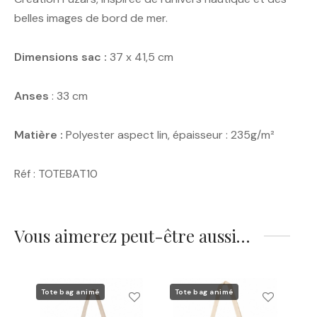
belles images de bord de mer.
Dimensions sac :
37 x 41,5 cm
Anses
: 33 cm
Matière :
Polyester aspect lin, épaisseur : 235g/m²
Réf : TOTEBAT10
Vous aimerez peut-être aussi…
Tote bag animé
Tote bag animé
To