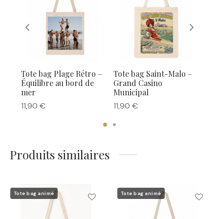
age
Tote bag Plage Rétro –
Tote bag Saint-Malo –
Tot
Équilibre au bord de
Grand Casino
– D
mer
Municipal
dan
11,90
€
11,90
€
11,
Produits similaires
Tote bag animé
Tote bag animé