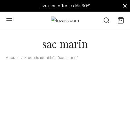
Livraison offerte dès 30€
sac marin
Accueil
/
Produits identifiés “sac marin”
Tote bag Bretagne –
Tote bag Bretagne – Le
Homard bleu aquarelle
Goéland