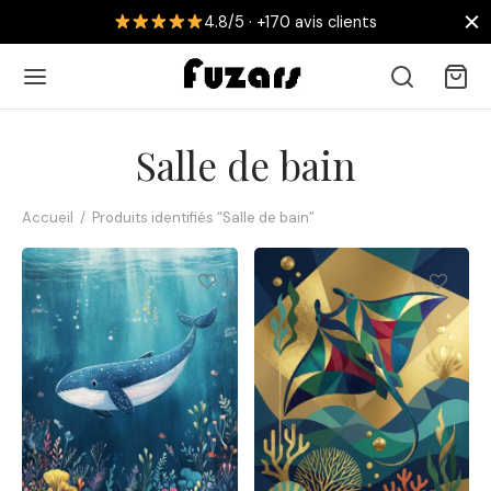
4.8/5 · +170 avis clients
Salle de bain
Accueil
/
Produits identifiés “Salle de bain”
Retour
 AFFICHES
collections
nouveautés