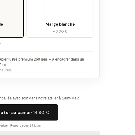
le
Marge blanche
+ 3,00 €
er
apier lustré premium 260 g/m² – à encadrer dans un
30 cm
heures.
ballée avec soin dans notre atelier à Saint-Malo
outer au panier
· 14,90 €
urisé
Retours sous 14 jours