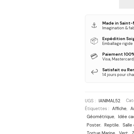
Made in Saint-
⚓
Imagination & fab
Expédition So
📦
Emballage rigide
Paiement 100%
💳
Visa, Mastercard
Satisfait ou R
↩️
14 jours pour cha
UGS :
IANIMAL52
Cat
Étiquettes :
Affiche
,
A
Géométrique
,
Idée c
Poster
,
Reptile
,
Salle
Tortue Marine
,
Vert
,