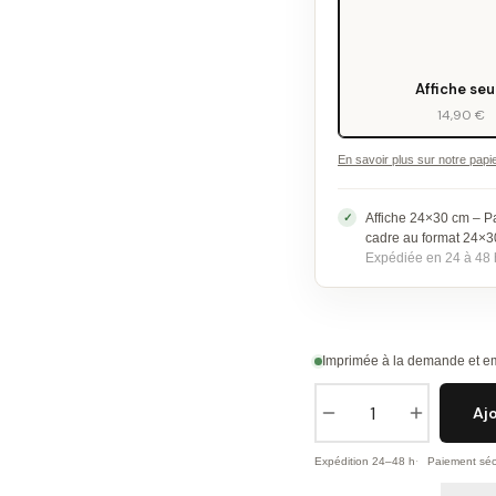
Affiche seu
14,90 €
En savoir plus sur notre papi
Affiche 24×30 cm – P
cadre au format 24×
Expédiée en 24 à 48 
Imprimée à la demande et em
Aj
Expédition 24–48 h
Paiement séc