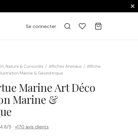
Se connecter
on, Nature & Curiosités
/
Affiches Animaux
/
Affiche
Illustration Marine & Géométrique
rtue Marine Art Déco
tion Marine &
que
4.8/5 ·
+170 avis clients