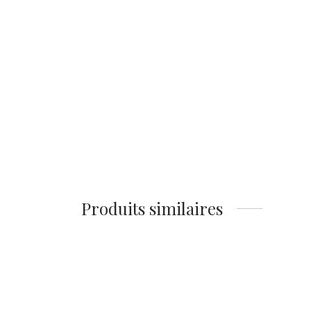
Affiche Tigre Art Déco –
Illustration Tropicale &
Géométrique
14,90
€
Ajouter au panier
Produits similaires