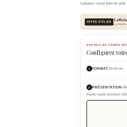
Laissez-vous bercer par 
3 affich
OFFRE ATELIER
La moins c
APERÇU EN TEMPS RÉ
Configurez votre
FORMAT
24x30 cm
1
PRÉSENTATION
Aff
2
Papier lustré premium 26