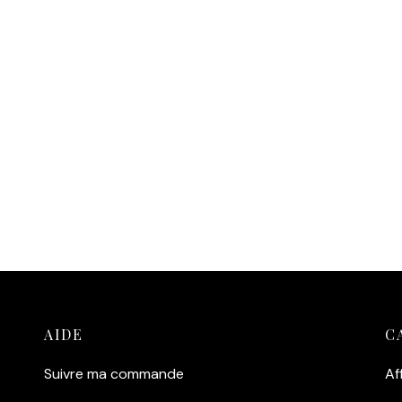
Affiche Léopard Regard
fiche Tigre Jungle Néon
Glace
4,90
€
14,90
€
outer au panier
Ajouter au panier
AIDE
C
Suivre ma commande
Af