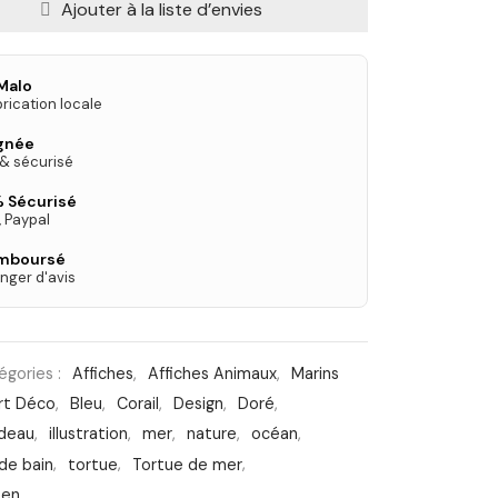
Ajouter à la liste d’envies
Malo
rication locale
ignée
 & sécurisé
 Sécurisé
, Paypal
emboursé
nger d'avis
égories :
Affiches
,
Affiches Animaux
,
Marins
rt Déco
,
Bleu
,
Corail
,
Design
,
Doré
,
adeau
,
illustration
,
mer
,
nature
,
océan
,
 de bain
,
tortue
,
Tortue de mer
,
Zen