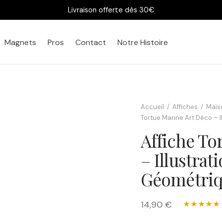
Livraison offerte dès 30€
Magnets
Pros
Contact
Notre Histoire
Bureau
Chez vous
Accueil
/
Affiches
/
Mais
Tortue Marine Art Déco – 
Affiche To
– Illustra
Géométri
14,90 €
★★★★★