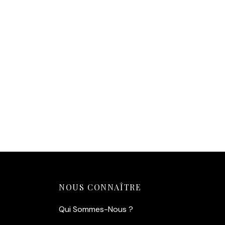
Affiche Chaton Roux
Aquarelle
Af
14,90
€
1
Ajouter au panier
Aj
NOUS CONNAÎTRE
Qui Sommes-Nous ?