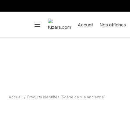
Accueil
Nos affiches
Accueil
/
Produits identifiés “Scène de rue ancienne”
Affiche vintage « La Colleuse
d’Affiches à la Belle Époque »