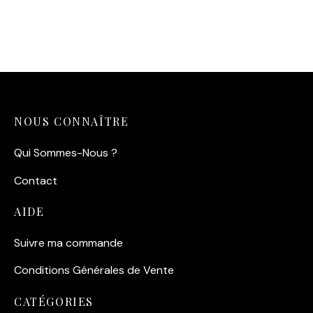
Magnet – Golfe du
Magnet – Le Golfe du
Morbihan (Vue des Pins)
Morbihan
4,00
€
4,00
€
NOUS CONNAÎTRE
Qui Sommes-Nous ?
Contact
AIDE
Suivre ma commande
Conditions Générales de Vente
CATÉGORIES