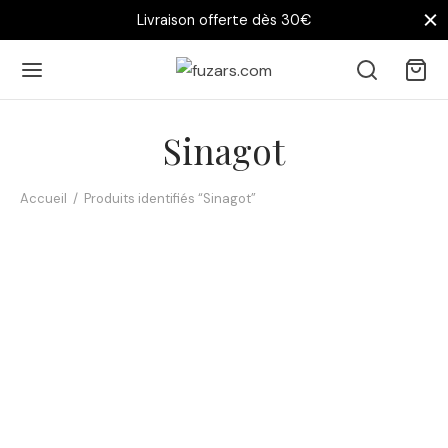
Livraison offerte dès 30€
Sinagot
Accueil
/
Produits identifiés “Sinagot”