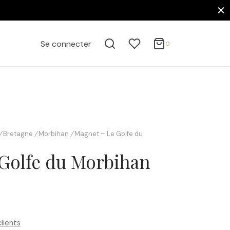
0
Panier
Se connecter
0
Mise à jour…
Votre panier est vide.
Continuer mes achats
/
Bretagne
/
Morbihan
/
Magnet – Le Golfe du
Golfe du Morbihan
clients