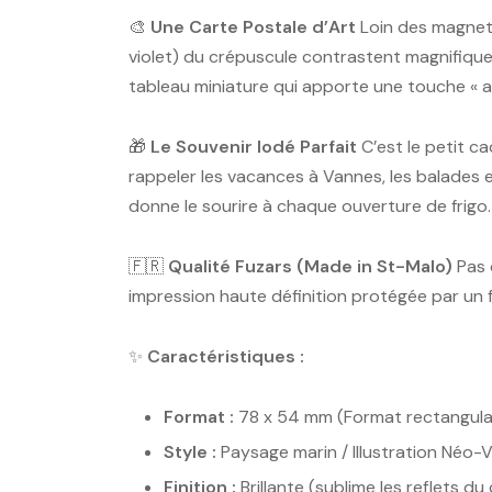
🎨
Une Carte Postale d’Art
Loin des magnets 
violet) du crépuscule contrastent magnifiquem
tableau miniature qui apporte une touche « a
🎁
Le Souvenir Iodé Parfait
C’est le petit ca
rappeler les vacances à Vannes, les balades e
donne le sourire à chaque ouverture de frigo.
🇫🇷
Qualité Fuzars (Made in St-Malo)
Pas 
impression haute définition protégée par un f
✨
Caractéristiques :
Format :
78 x 54 mm (Format rectangulai
Style :
Paysage marin / Illustration Néo-V
Finition :
Brillante (sublime les reflets du 