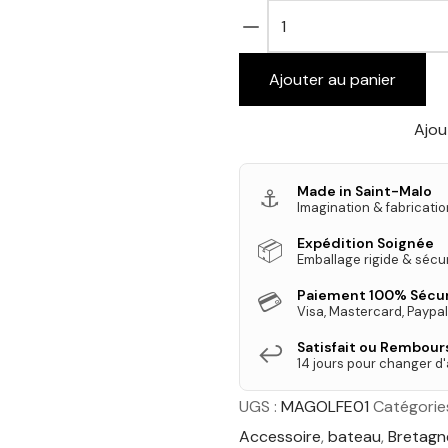
quantité
de
Magnet
Ajouter au panier
–
Le
Ajout
Golfe
du
Made in Saint-Malo
⚓
Morbihan
Imagination & fabricatio
Expédition Soignée
📦
Emballage rigide & sécu
Paiement 100% Sécu
💳
Visa, Mastercard, Paypal
Satisfait ou Rembour
↩️
14 jours pour changer d'
UGS :
MAGOLFE01
Catégorie
Accessoire
,
bateau
,
Bretagn