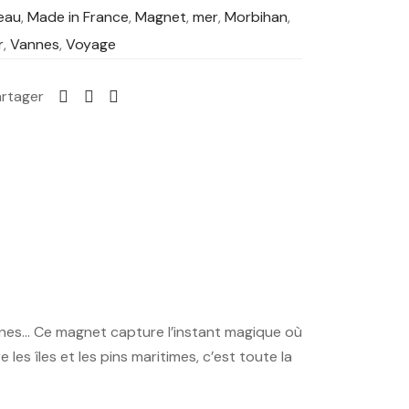
eau
,
Made in France
,
Magnet
,
mer
,
Morbihan
,
r
,
Vannes
,
Voyage
artager
oines… Ce magnet capture l’instant magique où
 les îles et les pins maritimes, c’est toute la