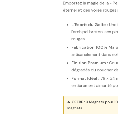
Emportez la magie de la « Pet
éternel et des voiles rouges 
L’Esprit du Golfe :
Une i
l’archipel breton, ses pi
rouges.
Fabrication 100% Malo
artisanalement dans notr
Finition Premium :
Couch
dégradés du coucher de 
Format Idéal :
78 x 54 m
entièrement aimanté pou
🔥
OFFRE :
3 Magnets pour 10€
magnets