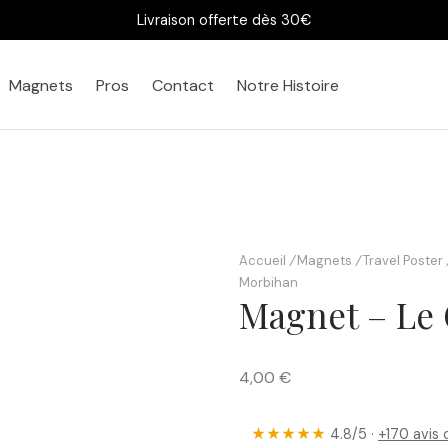
Livraison offerte dès 30€
Magnets
Pros
Contact
Notre Histoire
Accueil
/
Magnets
/
Travel Poster
Morbihan
Magnet – Le 
4,00
€
★★★★★
4.8/5 ·
+170 avis 