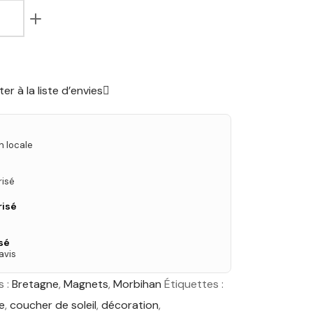
er à la liste d’envies
n locale
risé
risé
sé
avis
s :
Bretagne
,
Magnets
,
Morbihan
Étiquettes :
e
,
coucher de soleil
,
décoration
,