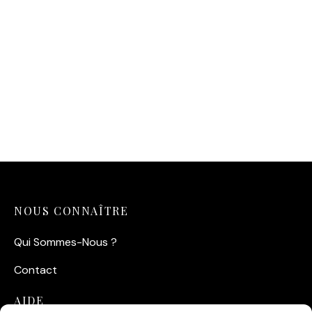
Affiche vintage « La
Colleuse d’Affiches à la
Belle Époque »
14,90
€
NOUS CONNAÎTRE
Qui Sommes-Nous ?
Contact
AIDE