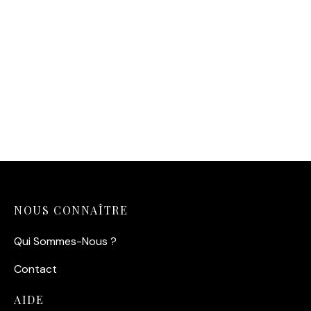
Affiche Tortue Marine Art
Déco – Illustration Marine
& Géométrique
14,90
€
NOUS CONNAÎTRE
Qui Sommes-Nous ?
Contact
AIDE