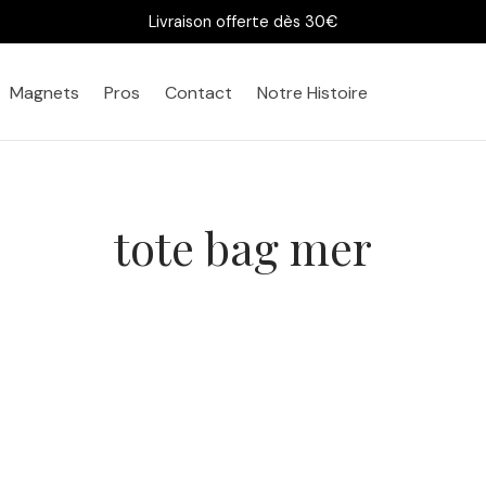
Livraison offerte dès 30€
Magnets
Pros
Contact
Notre Histoire
tote bag mer
Tote bag Voilier Vintage 
Navigation en mer
 Voilier Ancien –
e en mer
11,90
€