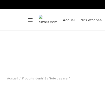
Accueil
Nos affiches
Accueil
/
Produits identifiés “tote bag mer”
Tote bag Saint-Malo – Mer
Tote bag
Émeraude & coucher de soleil
Éléganc
11,90
€
11,90
€