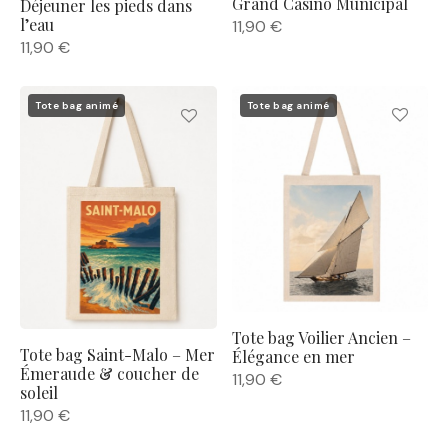
Grand Casino Municipal
Déjeuner les pieds dans
l’eau
11,90
€
11,90
€
Tote bag animé
Tote bag animé
Tote bag Voilier Ancien –
Tote bag Saint-Malo – Mer
Élégance en mer
Émeraude & coucher de
11,90
€
soleil
11,90
€