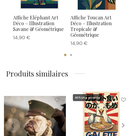
rt
Affiche Eléphant Art
Affiche Toucan Art
Aff
Déco – Illustration
Déco – Illustration
– I
Savane & Géométrique
Tropicale &
& G
Géométrique
14,90
€
14,
14,90
€
Produits similaires
Affiche animée