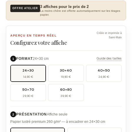
3 affiches pour le prix de 2
OFFRE ATELIER
La moins chère est offerte automatiquement sur les tirages
papier.
Créée et imprimée à
APERÇU EN TEMPS RÉEL
Saint-Malo
Configurez votre affiche
Guide des tailles
FORMAT
24×30 cm
1
24×30
30×40
40×50
14,90 €
19,90 €
24,90 €
50×70
60×80
29,90 €
39,90 €
PRÉSENTATION
Affiche seule
2
Papier lustré premium 260 g/m² — à encadrer en 24×30 cm