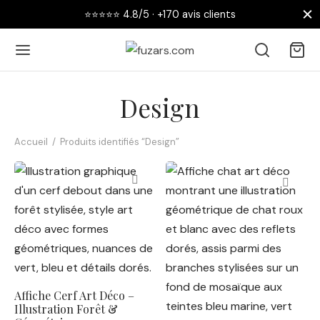
⭐⭐⭐⭐⭐ 4.8/5 · +170 avis clients
Design
Accueil
/
Produits identifiés “Design”
Retour
 AFFICHES
collections
nouveautés
Affiche Cerf Art Déco –
Illustration Forêt &