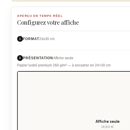
APERÇU EN TEMPS RÉEL
Configurez votre affiche
FORMAT
24x30 cm
1
PRÉSENTATION
Affiche seule
2
Papier lustré premium 260 g/m² — à encadrer en 24×30 cm
Affiche seule
14,90 €