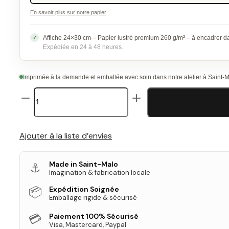
En savoir plus sur notre papier
Affiche 24×30 cm – Papier lustré premium 260 g/m² – à encadrer 
Expédiée en 24 à 48 heures.
Imprimée à la demande et emballée avec soin dans notre atelier à Saint-
quantité
de
Affiche
de
Brigitte
Ajouter à la liste d’envies
Bardot
Made in Saint-Malo
⚓
Imagination & fabrication locale
📦
Expédition Soignée
Emballage rigide & sécurisé
💳
Paiement 100% Sécurisé
Visa, Mastercard, Paypal