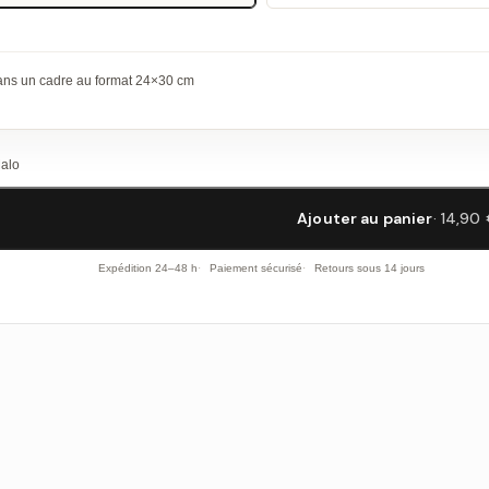
dans un cadre au format 24×30 cm
Malo
Ajouter au panier
· 14,90
Expédition 24–48 h
Paiement sécurisé
Retours sous 14 jours