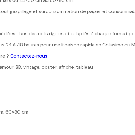
formats du 24×30 cm au 60×80 cm.
 tout gaspillage et surconsommation de papier et consommab
iées dans des colis rigides et adaptés à chaque format pour g
 24 à 48 heures pour une livraison rapide en Colissimo ou Mo
ure ?
Contactez-nous
lamour, BB, vintage, poster, affiche, tableau
cm, 60×80 cm