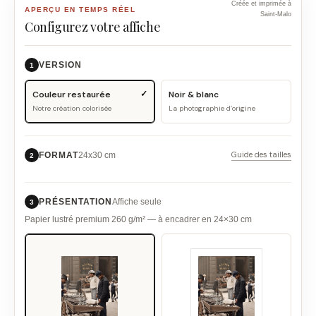
Créée et imprimée à
APERÇU EN TEMPS RÉEL
Saint-Malo
Configurez votre affiche
VERSION
1
Couleur restaurée
Noir & blanc
Notre création colorisée
La photographie d’origine
Guide des tailles
FORMAT
24x30 cm
2
PRÉSENTATION
Affiche seule
3
Papier lustré premium 260 g/m² — à encadrer en 24×30 cm