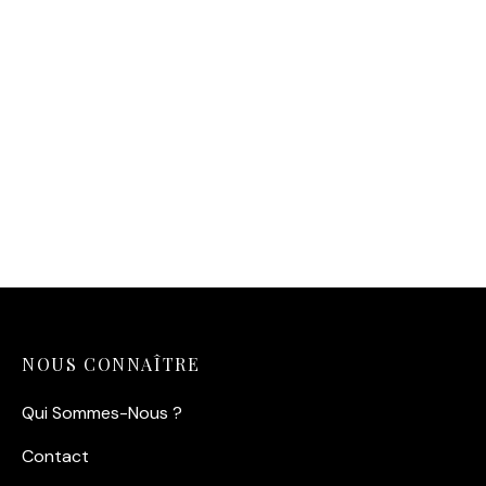
Affiche de la Cathédrale
Affiche d’un peintre en
Notre Dame de Paris dans
équilibre sur la Tour Eiffel
la brume
en 1953
14,90
€
14,90
€
NOUS CONNAÎTRE
Qui Sommes-Nous ?
Contact