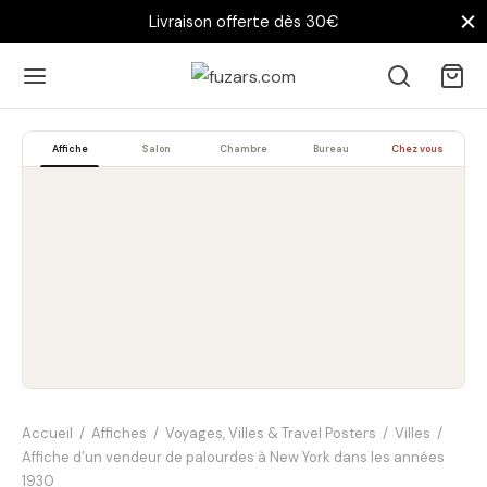
Livraison offerte dès 30€
Affiche
Salon
Chambre
Bureau
Chez vous
Accueil
/
Affiches
/
Voyages, Villes & Travel Posters
/
Villes
/
Affiche d’un vendeur de palourdes à New York dans les années
1930