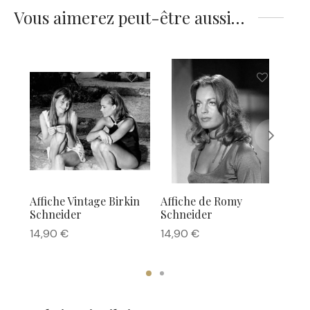
Vous aimerez peut-être aussi…
Affiche Vintage Birkin
Affiche de Romy
Aff
Schneider
Schneider
L’É
(19
14,90
€
14,90
€
14,