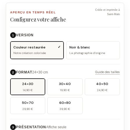
Créée et imprimée à
APERÇU EN TEMPS RÉEL
Saint-Malo
Configurez votre affiche
VERSION
1
Couleur restaurée
Noir & blanc
Notre création colorisée
La photographie d’origine
Guide des tailles
FORMAT
24×30 cm
2
24×30
30×40
40×50
14,90 €
19,90 €
24,90 €
50×70
60×80
29,90 €
39,90 €
PRÉSENTATION
Affiche seule
3