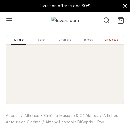
Livraison offerte dès 30€
Affiche
Salon
Chambre
Bureau
Chez vous
Accueil
/
Affiches
/
Cinéma, Musique & Célébrités
/
Affiches
Acteurs de Cinéma
/
Affiche Leonardo DiCaprio – Pop