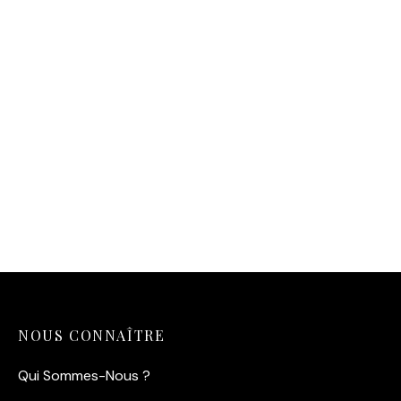
Affiche Romy Schneider
Affiche Scarface Al Pacino
Iconique
— L’Icône Tony Montana
(1983)
14,90
€
14,90
€
NOUS CONNAÎTRE
Qui Sommes-Nous ?