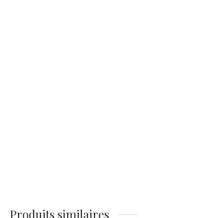
Affiche Brad Pitt
Affiche Portrait Henry
Élégance
Cavill
14,90
€
14,90
€
Affiche Leonardo
DiCaprio Voilier
14,90
€
Produits similaires