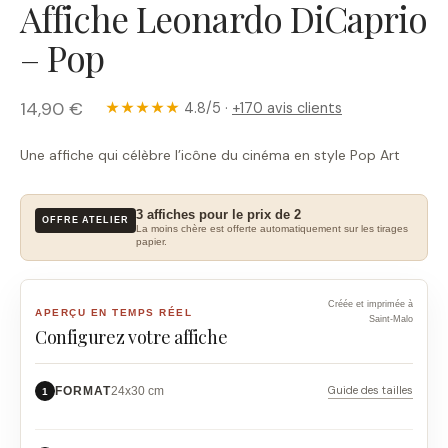
Affiche Leonardo DiCaprio
– Pop
14,90 €
★★★★★
4.8/5 ·
+170 avis clients
Une affiche qui célèbre l’icône du cinéma en style Pop Art
3 affiches pour le prix de 2
OFFRE ATELIER
La moins chère est offerte automatiquement sur les tirages
papier.
Créée et imprimée à
APERÇU EN TEMPS RÉEL
Saint-Malo
Configurez votre affiche
Guide des tailles
FORMAT
24x30 cm
1