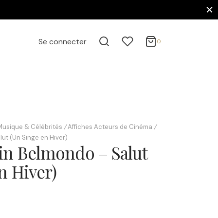
0
Panier
Se connecter
0
Mise à jour…
Votre panier est vide.
Continuer mes achats
Musique & Célébrités
/
Affiches Acteurs de Cinéma
/
ut (Un Singe en Hiver)
in Belmondo – Salut
n Hiver)