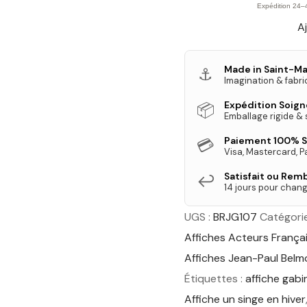
Gabin
Expédition 24–
Aj
Belmondo
-
Salut
Made in Saint-Ma
⚓
Imagination & fabri
(Un
Singe
Expédition Soig
📦
Emballage rigide &
en
Hiver)
Paiement 100% S
💳
Visa, Mastercard, P
Satisfait ou Rem
↩️
14 jours pour chang
UGS :
BRJG107
Catégorie
Affiches Acteurs França
Affiches Jean-Paul Bel
Étiquettes :
affiche gabi
Affiche un singe en hiver