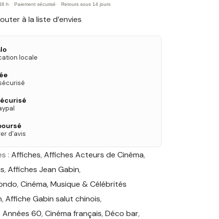
48 h
Paiement sécurisé
Retours sous 14 jours
outer à la liste d’envies
lo
cation locale
née
 sécurisé
écurisé
aypal
boursé
er d'avis
s :
Affiches
,
Affiches Acteurs de Cinéma
,
is
,
Affiches Jean Gabin
,
mondo
,
Cinéma, Musique & Célébrités
n
,
Affiche Gabin salut chinois
,
,
Années 60
,
Cinéma français
,
Déco bar
,