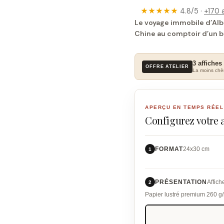
★★★★★
4.8/5 ·
+170 a
Le voyage immobile d’Albe
Chine au comptoir d’un b
3 affiches
OFFRE ATELIER
La moins chèr
APERÇU EN TEMPS RÉEL
Configurez votre 
FORMAT
24x30 cm
1
PRÉSENTATION
Affich
2
Papier lustré premium 260 