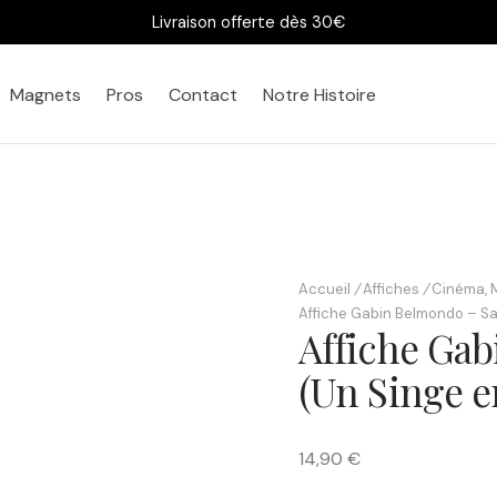
Livraison offerte dès 30€
Magnets
Pros
Contact
Notre Histoire
Accueil
/
Affiches
/
Cinéma, 
Bureau
Chez vous
Affiche Gabin Belmondo – Sal
Affiche Gab
(Un Singe e
14,90 €