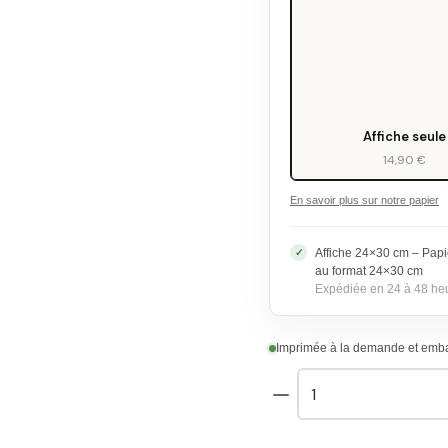
Affiche seule
14,90 €
En savoir plus sur notre papier
Affiche 24×30 cm – Papi
au format 24×30 cm
Expédiée en 24 à 48 he
Imprimée à la demande et embal
quantité
de
Affiche