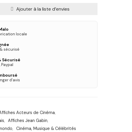
Ajouter à la liste d’envies
Malo
rication locale
ignée
 & sécurisé
 Sécurisé
, Paypal
emboursé
nger d'avis
Affiches Acteurs de Cinéma
,
ais
,
Affiches Jean Gabin
,
lmondo
,
Cinéma, Musique & Célébrités