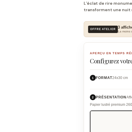
L’éclat de rire monum
transforment une nuit
3 affich
OFFRE ATELIER
La moins c
APERÇU EN TEMPS RÉ
Configurez votre
FORMAT
24x30 cm
1
PRÉSENTATION
Aff
2
Papier lustré premium 26