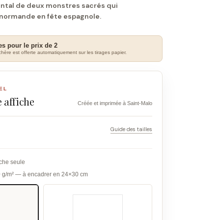
ental de deux monstres sacrés qui
 normande en fête espagnole.
es pour le prix de 2
hère est offerte automatiquement sur les tirages papier.
EL
 affiche
Créée et imprimée à Saint-Malo
Guide des tailles
iche seule
0 g/m² — à encadrer en 24×30 cm