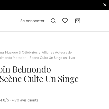
Se connecter
ma, Musique & Célébrités
/
Affiches Acteurs de
elmondo Matador – Scène Culte Un Singe en Hiver
abin Belmondo
Scène Culte Un Singe
4.8/5 ·
+170 avis clients