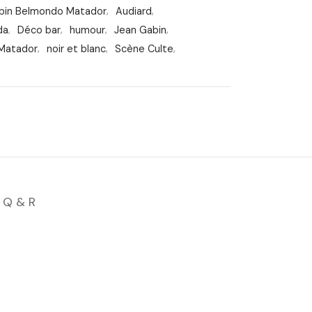
abin Belmondo Matador
,
Audiard
,
da
,
Déco bar
,
humour
,
Jean Gabin
,
Matador
,
noir et blanc
,
Scène Culte
,
Q & R