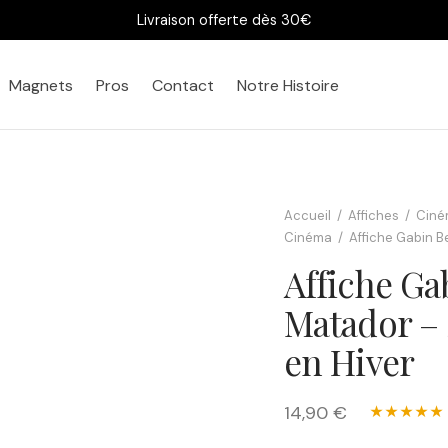
Livraison offerte dès 30€
Magnets
Pros
Contact
Notre Histoire
Bureau
Chez vous
Accueil
/
Affiches
/
Ciné
Cinéma
/
Affiche Gabin B
Affiche G
Matador – 
en Hiver
14,90 €
★★★★★