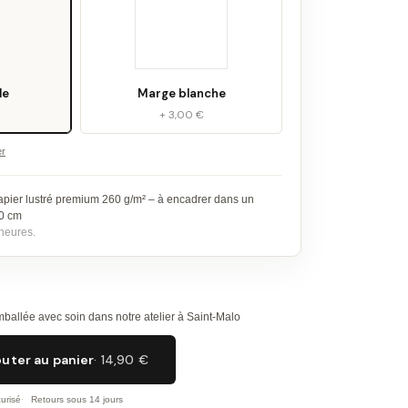
le
Marge blanche
+ 3,00 €
er
apier lustré premium 260 g/m² – à encadrer dans un
30 cm
heures.
ballée avec soin dans notre atelier à Saint-Malo
outer au panier
· 14,90 €
urisé
Retours sous 14 jours