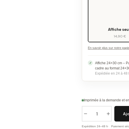
Affiche seu
14,90 €
En savoir plus sur notre papi
Affiche 24×30 cm – P
cadre au format 24×
Expédiée en 24 à 48 
Imprimée à la demande et em
Aj
Expédition 24–48 h
Paiement séc