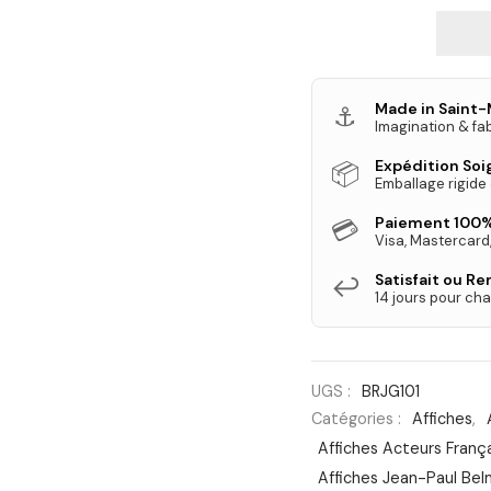
Made in Saint-
⚓
Imagination & fab
Expédition So
📦
Emballage rigide
Paiement 100%
💳
Visa, Mastercard
Satisfait ou R
↩️
14 jours pour cha
UGS :
BRJG101
Catégories :
Affiches
,
Affiches Acteurs Franç
Affiches Jean-Paul Be