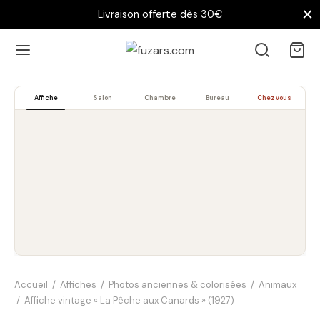
Livraison offerte dès 30€
Affiche
Salon
Chambre
Bureau
Chez vous
Accueil
/
Affiches
/
Photos anciennes & colorisées
/
Animaux
/
Affiche vintage « La Pêche aux Canards » (1927)