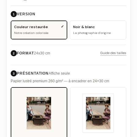
VERSION
1
Couleur restaurée
Noir & blanc
Notre création colorisée
La photographie d’origine
Guide des tailles
FORMAT
24x30 cm
2
PRÉSENTATION
Affiche seule
3
Papier lustré premium 260 g/m² — à encadrer en 24×30 cm