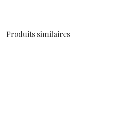
banc dans les années
14,90
€
1930
14,90
€
Produits similaires
Affiche d’un chien
Affiche d’un bouledogue
réconfortant un enfant en
chien policier en 1923