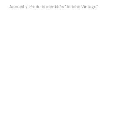
Accueil
/
Produits identifiés “Affiche Vintage”
Affiche Baigneuses Saint-Malo
14,90
€
Affiche 
Gabin
Ajouter au panier
14,90
€
Affiche Combi Vintage Plage
Ajouter
14,90
€
Ajouter au panier
Affiche
14,90
€