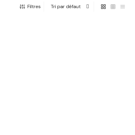
Filtres
Affiche Citadine Anglaise Rouge
14,90
€
Ajouter au panier
ge
Affiche Duo Gabin-Belmondo
14,90
€
arme
Ajouter au panier