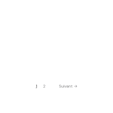
Affiche vintage « La Col
d’Affiches à la Belle Épo
14,90
€
vintage « Les Baigneuses
es Folles »
Ajouter au panier
 au panier
1
2
Suivant →