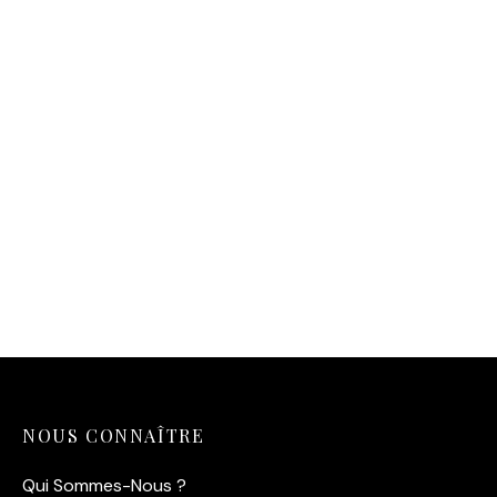
Magnet Saint-Malo – Le
Magnet Saint-Malo –
Chat-Malo Tigré (Le
Sunset Pop Art & Vagues
Gardien du Port)
Graphiques
4,00
€
4,00
€
NOUS CONNAÎTRE
Qui Sommes-Nous ?