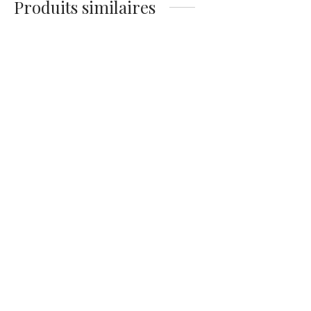
Produits similaires
Magnet Saint-Malo – La
Magnet Saint-Malo – Vue
Météo Bretonne (BD
Aérienne Pastel & Ciel
Humour)
Rose
4,00
€
4,00
€