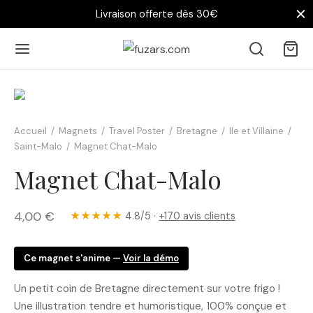
Livraison offerte dès 30€
Accueil
/
Magnets
/
Travel Poster
/
Bretagne
/
Ile et Villaine
/
Saint-Malo
/
Magnet Chat-Malo
Magnet Chat-Malo
4,00
€
★★★★★
4.8/5 ·
+170 avis clients
Ce magnet s'anime —
Voir la démo
Un petit coin de Bretagne directement sur votre frigo !
Une illustration tendre et humoristique, 100% conçue et