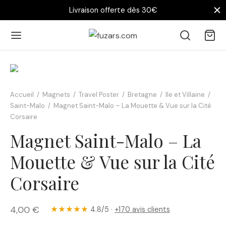
Livraison offerte dès 30€
Accueil
/
Magnets
/
Travel Poster
/
Bretagne
/
Ile et Villaine
/
Saint-Malo
/
Magnet Saint-Malo – La Mouette & Vue sur la Cité
Corsaire
Magnet Saint-Malo – La
Mouette & Vue sur la Cité
Corsaire
4,00
€
★★★★★
4.8/5 ·
+170 avis clients