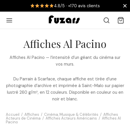
4.8/5 · +170 avis clients
Affiches Al Pacino
Affiches Al Pacino — l’intensité d’un géant du cinéma sur
Retour
vos murs.
 AFFICHES
Du Parrain à Scarface, chaque affiche est tirée d’une
photographie d’archive et imprimée à Saint-Malo sur papier
collections
lustré 260 g/m², en 12 couleurs. Disponible en couleur ou en
noir et blanc.
nouveautés
Accueil
/
Affiches
/
Cinéma, Musique & Célébrités
/
Affiches
Acteurs de Cinéma
/
Affiches Acteurs Américains
/
Affiches Al
Pacino