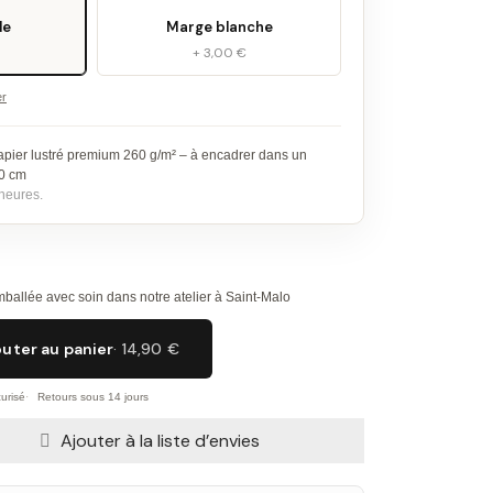
le
Marge blanche
+ 3,00 €
er
apier lustré premium 260 g/m² – à encadrer dans un
30 cm
heures.
ballée avec soin dans notre atelier à Saint-Malo
outer au panier
· 14,90 €
urisé
Retours sous 14 jours
Ajouter à la liste d’envies