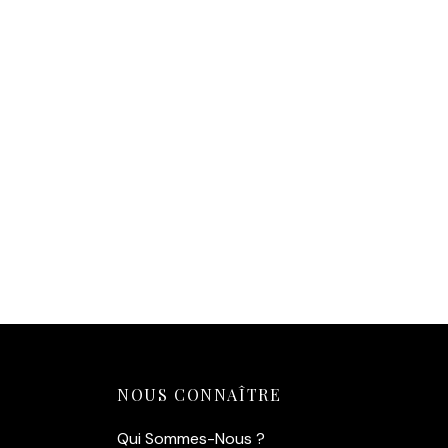
Affiche Brigitte Bardot
Riva — Éclat de Saint-
Tropez (1965)
Af
14,90
€
1
Ajouter au panier
Aj
NOUS CONNAÎTRE
Qui Sommes-Nous ?