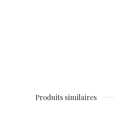
Affiche Parrain –
Brando Pacino
14,90
€
Ajouter au panier
Produits similaires