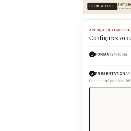
3 affich
OFFRE ATELIER
La moins c
APERÇU EN TEMPS RÉ
Configurez votre
FORMAT
24x30 cm
1
PRÉSENTATION
Aff
2
Papier lustré premium 26