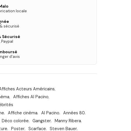
Malo
rication locale
ignée
 & sécurisé
 Sécurisé
, Paypal
emboursé
nger d'avis
Affiches Acteurs Américains
,
inéma
,
Affiches Al Pacino
,
ébrités
che
,
Affiche cinéma
,
Al Pacino
,
Années 80
,
Déco colorée
,
Gangster
,
Manny Ribera
,
ture
,
Poster
,
Scarface
,
Steven Bauer
,