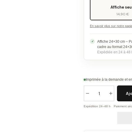
Affiche seu
14,90 €
En savoir plus sur notre papi
Affiche 24×30 cm – P
cadre au format 24×
Expédiée en 24 à 48 
Imprimée à la demande et em
Aj
Expédition 24–48 h
Paiement séc