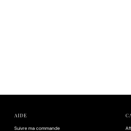
Affiche Paul Newman –
fiche Schneider/Delon
Virages (1969)
4,90
€
14,90
€
outer au panier
Ajouter au panier
AIDE
C
Suivre ma commande
Af