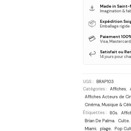
Made in Saint-
⚓
Imagination & fab
Expédition So
📦
Emballage rigide
Paiement 100%
💳
Visa, Mastercard
Satisfait ou R
↩️
14 jours pour cha
UGS :
BRAP103
Catégories :
Affiches
,
Affiches Acteurs de C
Cinéma, Musique & Cél
Étiquettes :
80s
,
Affi
Brian De Palma
,
Culte
,
Miami
,
plage
,
Pop Cul