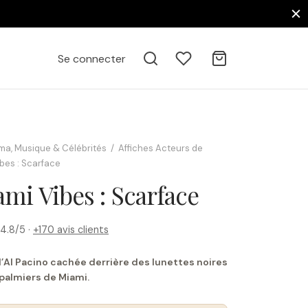
Se connecter
ma, Musique & Célébrités
/
Affiches Acteurs de
bes : Scarface
ami Vibes : Scarface
4.8/5 ·
+170 avis clients
’Al Pacino cachée derrière des lunettes noires
 palmiers de Miami.