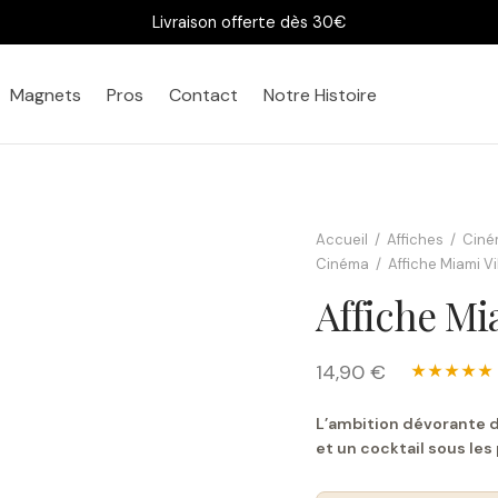
Livraison offerte dès 30€
Magnets
Pros
Contact
Notre Histoire
Bureau
Chez vous
Accueil
/
Affiches
/
Ciné
Cinéma
/
Affiche Miami Vi
Affiche Mi
14,90 €
★★★★★
L’ambition dévorante d
et un cocktail sous les