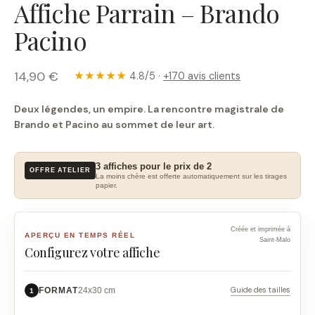
Affiche Parrain – Brando
Pacino
14,90 €
★★★★★
4.8/5 ·
+170 avis clients
Deux légendes, un empire. La rencontre magistrale de
Brando et Pacino au sommet de leur art.
3 affiches pour le prix de 2
OFFRE ATELIER
La moins chère est offerte automatiquement sur les tirages
papier.
Créée et imprimée à
APERÇU EN TEMPS RÉEL
Saint-Malo
Configurez votre affiche
Guide des tailles
FORMAT
24x30 cm
1