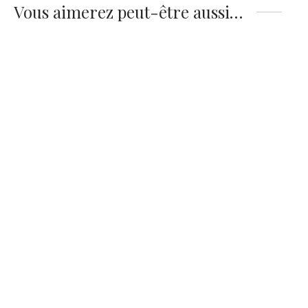
Vous aimerez peut-être aussi…
Affiche Brando/Duvall
Affiche Miami Vibes :
– « Le Parrain »
Scarface
14,90
€
14,90
€