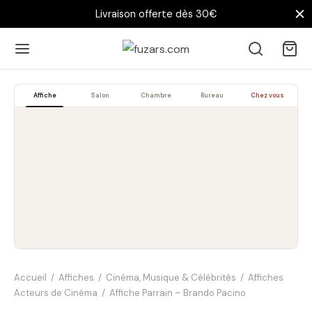
Livraison offerte dès 30€
Affiche
Salon
Chambre
Bureau
Chez vous
Accueil
/
Affiches
/
Cinéma, Musique & Célébrités
/
Affiches
Acteurs de Cinéma
/
Affiche Parrain – Brando Pacino