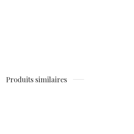
Affiche Pacino Le
Parrain
14,90
€
Produits similaires