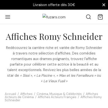
Livraison offerte dès 30€
Affiches Romy Schneider
Redécouvrez la carrière riche et variée de Romy Schneider
à travers notre sélection d’affiches. Des comédies
romantiques aux drames poignants, trouvez l’affiche
parfaite pour célébrer cette actrice à la beauté et au
talent exceptionnels. Revivez les plus belles années de la
star de
« Sissi »
,
« La Piscine »
,
« Max et les Ferrailleurs »
ou
« Le Vieux Fusil »
Accueil
/
Affiches
/
Cinéma, Musique & Célébrités
/
Affiches
Acteurs de Cinéma
/
Affiches Acteurs Français
/
Affiches Romy
Schneider