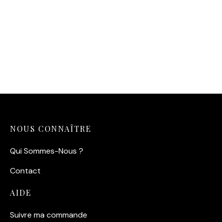
Affiche Vintage La Piscine
14,90
€
Affiche Vintage Romy
Schneider
14,90
€
NOUS CONNAÎTRE
Qui Sommes-Nous ?
Contact
AIDE
Suivre ma commande