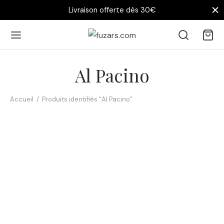
Livraison offerte dès 30€
Al Pacino
Accueil
/
Produits identifiés “Al Pacino”