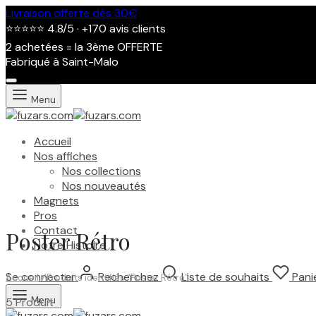
Livraison offerte dès 30€
⭐⭐⭐⭐⭐ 4.8/5 · +170 avis clients
2 achetées = la 3ème OFFERTE
Fabriqué à Saint-Malo
Menu
Accueil
Nos affiches
Nos collections
Nos nouveautés
Magnets
Pros
Contact
Poster Rétro
Notre Histoire
Se connecter
Recherchez
Liste de souhaits
Pani
Accueil
/
Produits identifiés “Poster Rétro”
Menu
5 Produit