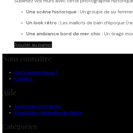
Sublimez vos murs avec cette photographie historique e
Une scène historique :
Un groupe de six femmes 
Un look rétro :
Les maillots de bain d’époque (ra
Une ambiance bord de mer chic :
Un tirage mo
Ajouter au panier
Nous connaître
Qui Sommes-Nous ?
Contact
Aide
Suivre ma commande
Conditions Générales de Vente
Catégories