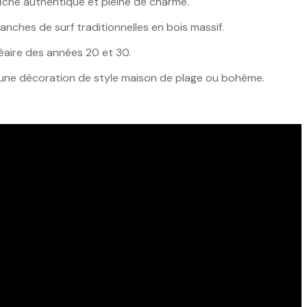
fiche authentique et pleine de charme.
ches de surf traditionnelles en bois massif.
néaire des années 20 et 30.
une décoration de style maison de plage ou bohème.