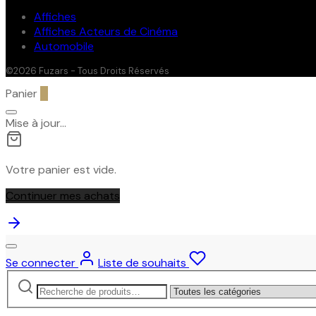
Affiches
Affiches Acteurs de Cinéma
Automobile
©2026 Fuzars - Tous Droits Réservés
Panier
0
Mise à jour…
Votre panier est vide.
Continuer mes achats
Se connecter
Liste de souhaits
Recherche
Narrow
pour :
by
category: