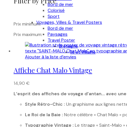
Filter by Price
Bord de mer
Colorisé
Sport
Voyages, Villes & Travel Posters
Prix minimum:
Bord de mer
Paysages
Prix maximum:
Travel Poster
Bretagne
Ile et Villaine
Ajouter à la liste d’envies
Affiche Chat Malo Vintage
14,90
€
L’esprit des affiches de voyage d’antan… avec une t
Style Rétro-Chic :
Un graphisme aux lignes nette
Le Roi de la Baie :
Notre célèbre « Chat Malo » po
Typographie Vintage :
Le titrage « Saint-Malo »