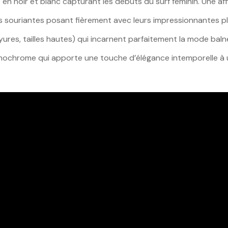
n noir et blanc capturant les débuts du surf féminin. Une af
souriantes posant fièrement avec leurs impressionnantes plan
yures, tailles hautes) qui incarnent parfaitement la mode bal
nochrome qui apporte une touche d’élégance intemporelle à 