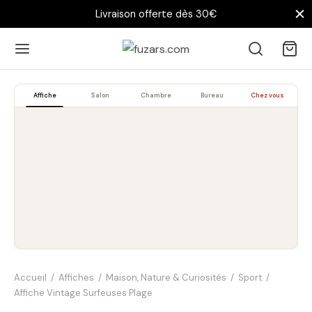
Livraison offerte dès 30€
Affiche
Salon
Chambre
Bureau
Chez vous
Accueil
/
Affiches
/
Maison, Nature & Curiosités
/
Sport
/
Affiche Vintage Surfeuses Plage