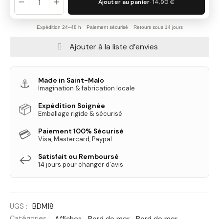
Ajouter au panier
· 14,90 €
Expédition 24–48 h
Paiement sécurisé
Retours sous 14 jours
Ajouter à la liste d’envies
Made in Saint-Malo
⚓
Imagination & fabrication locale
Expédition Soignée
📦
Emballage rigide & sécurisé
Paiement 100% Sécurisé
💳
Visa, Mastercard, Paypal
Satisfait ou Remboursé
↩️
14 jours pour changer d'avis
UGS :
BDM18
Catégories :
Affiches
,
Bord de mer
,
Bord de mer
,