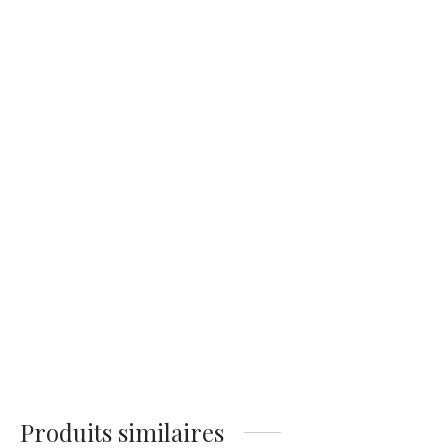
Affiche Vintage
Affiche Mode Vintage
Spaghettis Capri
Baigneuses
14,90
€
14,90
€
Affiche de baigneuses
en 1920
14,90
€
Produits similaires