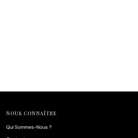
Affiche d’une
Affiche Federer Pop Art
démonstration de saut
14,90
€
d’obstacle en 1925
14,90
€
NOUS CONNAÎTRE
Qui Sommes-Nous ?