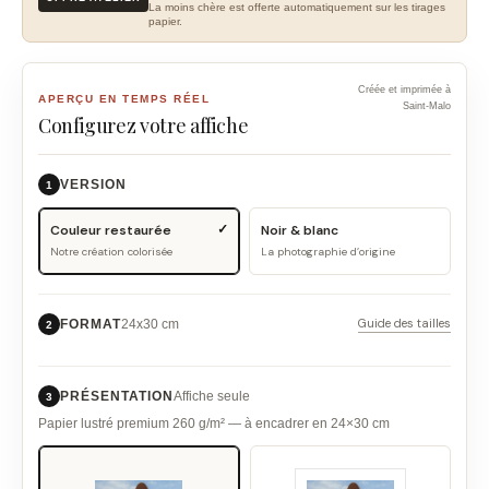
La moins chère est offerte automatiquement sur les tirages
papier.
Créée et imprimée à
APERÇU EN TEMPS RÉEL
Saint-Malo
Configurez votre affiche
VERSION
1
Couleur restaurée
Noir & blanc
Notre création colorisée
La photographie d’origine
Guide des tailles
FORMAT
24x30 cm
2
PRÉSENTATION
Affiche seule
3
Papier lustré premium 260 g/m² — à encadrer en 24×30 cm