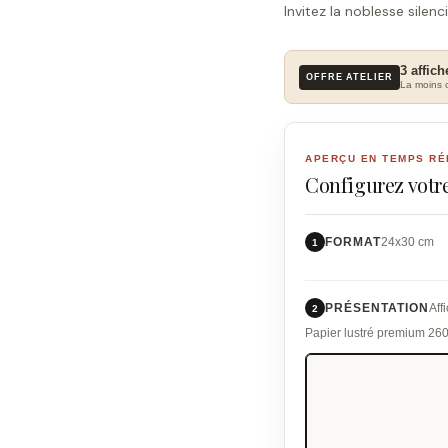
Invitez la noblesse silen
3 affich
OFFRE ATELIER
La moins c
APERÇU EN TEMPS RÉ
Configurez votre
FORMAT
24x30 cm
1
PRÉSENTATION
Aff
2
Papier lustré premium 26