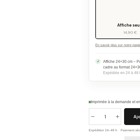
Affiche seu
14,90 €
En savoir plus sur notre papi
Affiche 24×30 cm – P
cadre au format 24×
Expédiée en 24 à 48 
Imprimée à la demande et em
Aj
Expédition 24–48 h
Paiement séc