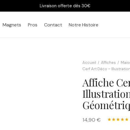
Livraison offerte dès 30€
Magnets
Pros
Contact
Notre Histoire
Bureau
Chez vous
Accueil
/
Affiches
/
Mais
Cerf Art Déco – Illustrati
Affiche Ce
Illustratio
Géométri
14,90 €
★★★★★