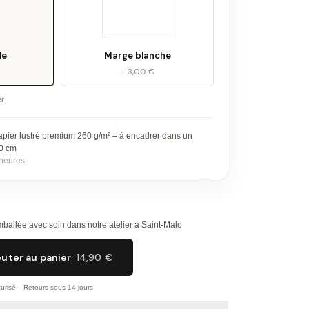
le
Marge blanche
+ 3,00 €
er
apier lustré premium 260 g/m² – à encadrer dans un
30 cm
heures.
ballée avec soin dans notre atelier à Saint-Malo
outer au panier
· 14,90 €
urisé
Retours sous 14 jours