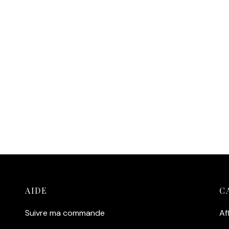
Affiche de
fiche Terreur sur la
l’enregistrement du
ôte d’Émeraude —
rugissement du lion pou
Attaque du Goéland
les studios MGM
4,90
€
14,90
€
outer au panier
Ajouter au panier
AIDE
C
Suivre ma commande
Af