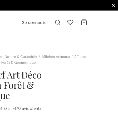
Se connecter
on, Nature & Curiosités
/
Affiches Animaux
/
Affiche
on Forêt & Géométrique
rf Art Déco –
n Forêt &
que
4.8/5 ·
+170 avis clients