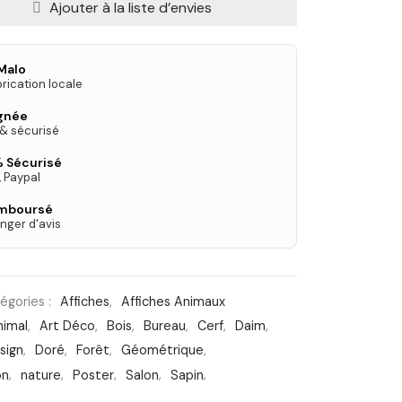
Ajouter à la liste d’envies
Malo
rication locale
ignée
 & sécurisé
 Sécurisé
, Paypal
emboursé
nger d'avis
égories :
Affiches
,
Affiches Animaux
nimal
,
Art Déco
,
Bois
,
Bureau
,
Cerf
,
Daim
,
sign
,
Doré
,
Forêt
,
Géométrique
,
on
,
nature
,
Poster
,
Salon
,
Sapin
,