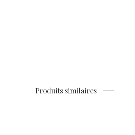
Affiche Toucan Art Déco
– Illustration Tropicale
& Géométrique
14,90
€
Ajouter au panier
Produits similaires