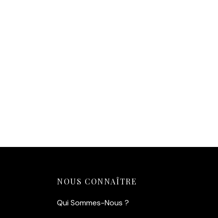
Affiche Chat Malo & Yann
Af
le Goéland – Crêpe et
C
galette à Saint-Malo
L’
14,90
€
1
Ajouter au panier
Aj
NOUS CONNAÎTRE
Qui Sommes-Nous ?