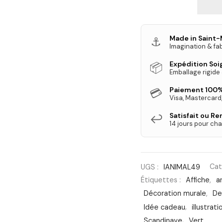
Made in Saint-
⚓
Imagination & fab
Expédition So
📦
Emballage rigide
Paiement 100%
💳
Visa, Mastercard
Satisfait ou R
↩️
14 jours pour cha
UGS :
IANIMAL49
Cat
Étiquettes :
Affiche
,
a
Décoration murale
,
De
Idée cadeau
,
illustrati
Scandinave
,
Vert