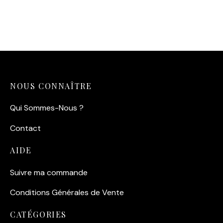
Affiche Vintage Steve
Magnet Dinard – La
McQueen – Course des 6
Piscine Naturelle &
Days 1964
Baignade Rétro
14,90
€
4,00
€
NOUS CONNAÎTRE
Qui Sommes-Nous ?
Contact
AIDE
Suivre ma commande
Conditions Générales de Vente
CATÉGORIES