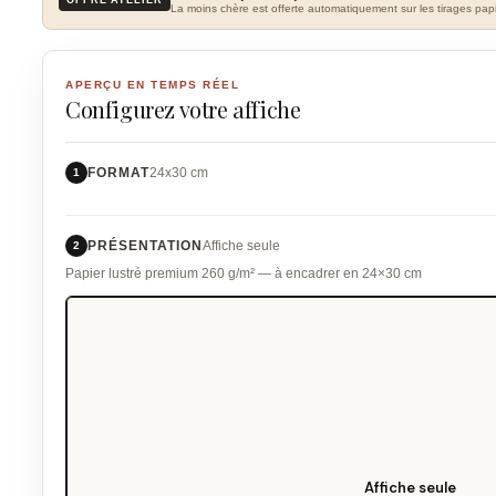
La moins chère est offerte automatiquement sur les tirages papi
APERÇU EN TEMPS RÉEL
Configurez votre affiche
FORMAT
24x30 cm
1
PRÉSENTATION
Affiche seule
2
Papier lustré premium 260 g/m² — à encadrer en 24×30 cm
Affiche seule