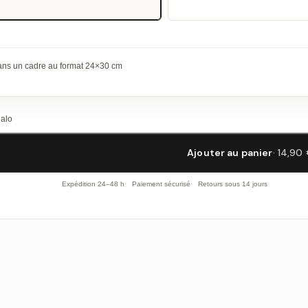
dans un cadre au format 24×30 cm
Malo
Ajouter au panier
· 14,90
Expédition 24–48 h
Paiement sécurisé
Retours sous 14 jours