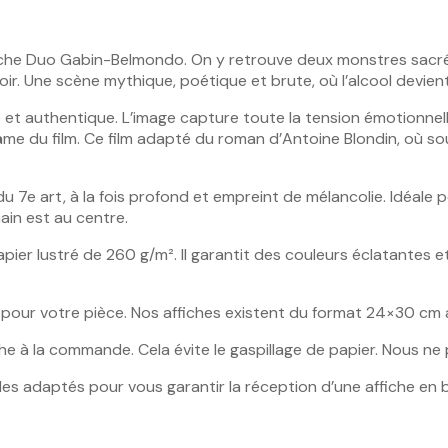
che Duo Gabin-Belmondo. On y retrouve deux monstres sacrés 
r. Une scène mythique, poétique et brute, où l’alcool devient 
t authentique. L’image capture toute la tension émotionnelle 
me du film. Ce film adapté du roman d’Antoine Blondin, où so
 7e art, à la fois profond et empreint de mélancolie. Idéale 
ain est au centre.
pier lustré de 260 g/m². Il garantit des couleurs éclatantes et
ale pour votre pièce. Nos affiches existent du format 24×30 
he à la commande. Cela évite le gaspillage de papier. Nous ne
gides adaptés pour vous garantir la réception d’une affiche en 