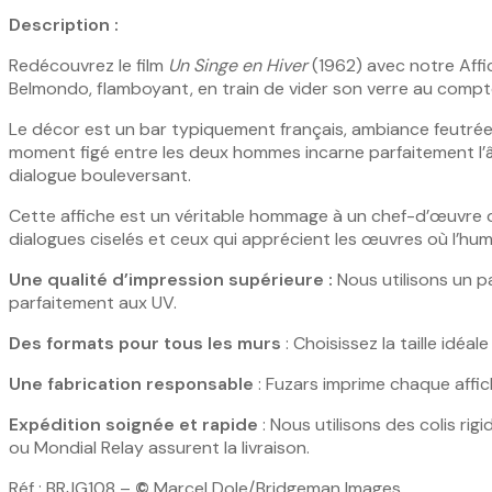
Description :
Redécouvrez le film
Un Singe en Hiver
(1962) avec notre Affi
Belmondo, flamboyant, en train de vider son verre au comptoi
Le décor est un bar typiquement français, ambiance feutrée e
moment figé entre les deux hommes incarne parfaitement l’â
dialogue bouleversant.
Cette affiche est un véritable hommage à un chef-d’œuvre du
dialogues ciselés et ceux qui apprécient les œuvres où l’hum
Une qualité d’impression supérieure :
Nous utilisons un pa
parfaitement aux UV.
Des formats pour tous les murs
: Choisissez la taille idé
Une fabrication responsable
: Fuzars imprime chaque affic
Expédition soignée et rapide
: Nous utilisons des colis ri
ou Mondial Relay assurent la livraison.
Réf : BRJG108 –
©
Marcel Dole/Bridgeman Images