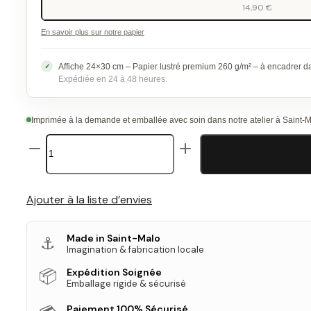
14,90 €
En savoir plus sur notre papier
Affiche 24×30 cm – Papier lustré premium 260 g/m² – à encadrer 
Expédiée en 24 à 48 heures.
Imprimée à la demande et emballée avec soin dans notre atelier à Saint-
quantité
de
Affiche
Duo
Gabin-
Ajouter à la liste d’envies
Belmondo
Made in Saint-Malo
⚓
Imagination & fabrication locale
📦
Expédition Soignée
Emballage rigide & sécurisé
Paiement 100% Sécurisé