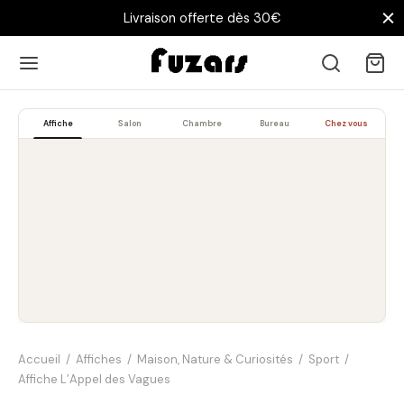
Livraison offerte dès 30€
Affiche
Salon
Chambre
Bureau
Chez vous
Accueil
/
Affiches
/
Maison, Nature & Curiosités
/
Sport
/
Affiche L’Appel des Vagues