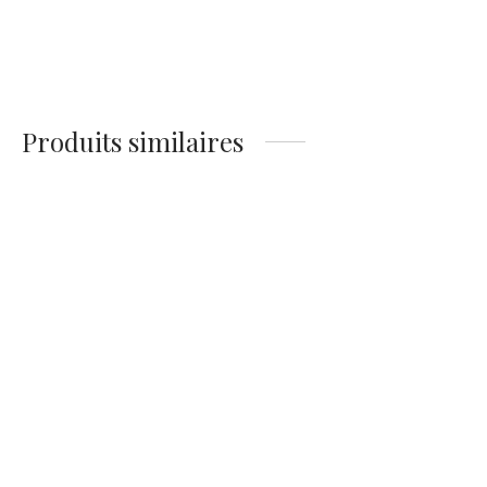
Affiche Surf Vintage
Japonais — L’Instant
Sublime
14,90
€
Produits similaires
Affiche Vintage Surfeuses
Affiche d’une Mercedes