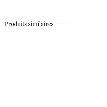
McQueen – Course
Évasion
des 6 Days 1964
14,90
€
14,90
€
Produits similaires
Affiche Vintage Coluche
Affiche Belmondo Boxeur
(1975)
14,90
€