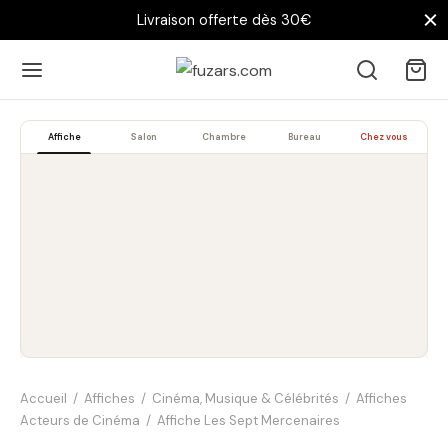
Livraison offerte dès 30€
Affiche
Salon
Chambre
Bureau
Chez vous
Accueil
/
Affiches
/
Cinéma, Musique & Célébrités
/
Affiches
Acteurs de Cinéma
/
Affiche Les Sept Mercenaires