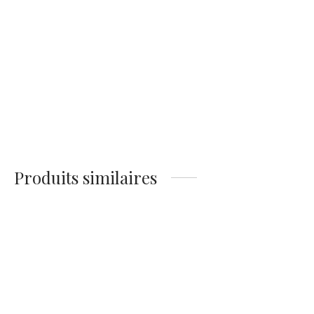
Affiche Mont Saint
Affiche Mont Saint
Michel
Michel Crépuscule
14,90
€
14,90
€
Produits similaires