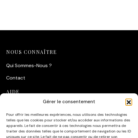
L’Éclat de la Cité Corsaire
Grand Casino Municipal
14,90
€
14,90
€
NOUS CONNAÎTRE
Qui Sommes-Nous ?
Contact
AIDE
Gérer le consentement
Suivre ma commande
Pour offrir les meilleures expériences, nous utilisons des technologies
Conditions Générales de Vente
telles que les cookies pour stocker et/ou accéder aux informations des
appareils. Le fait de consentir à ces technologies nous permettra de
CATÉGORIES
traiter des données telles que le comportement de navigation ou les ID
uniques sur ce site. Le fait de ne pas consentir ou de retirer son