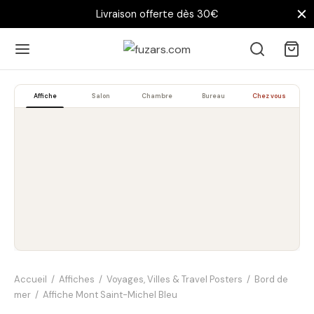
Livraison offerte dès 30€
Affiche
Salon
Chambre
Bureau
Chez vous
Accueil
/
Affiches
/
Voyages, Villes & Travel Posters
/
Bord de
mer
/
Affiche Mont Saint-Michel Bleu