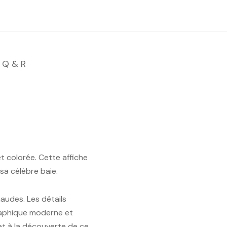
Q & R
t colorée. Cette affiche
sa célèbre baie.
audes. Les détails
graphique moderne et
 et à la découverte de ce