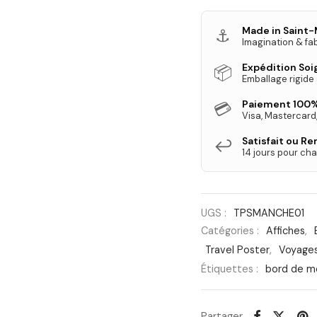
Made in Saint-
⚓
Imagination & fab
Expédition So
📦
Emballage rigide
Paiement 100%
💳
Visa, Mastercard
Satisfait ou R
↩️
14 jours pour cha
UGS :
TPSMANCHE01
Catégories :
Affiches
,
Travel Poster
,
Voyages,
Étiquettes :
bord de m
Partager