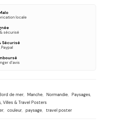
Malo
rication locale
ignée
 & sécurisé
 Sécurisé
, Paypal
emboursé
nger d'avis
Bord de mer
,
Manche
,
Normandie
,
Paysages
,
 Villes & Travel Posters
er
,
couleur
,
paysage
,
travel poster