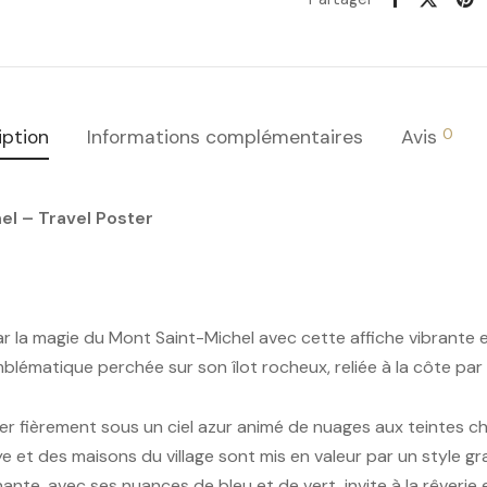
0
iption
Informations complémentaires
Avis
el – Travel Poster
 la magie du Mont Saint-Michel avec cette affiche vibrante e
lématique perchée sur son îlot rocheux, reliée à la côte par 
r fièrement sous un ciel azur animé de nuages aux teintes ch
e et des maisons du village sont mis en valeur par un style 
nante, avec ses nuances de bleu et de vert, invite à la rêverie