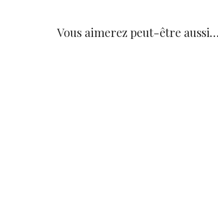
Vous aimerez peut-être aussi
Affiche Mont Saint-
Michel Doré
14,90
€
Ajouter au panier