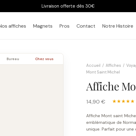
Livraison offerte dès 30€
Nos affiches
Magnets
Pros
Contact
Notre Histoire
Bureau
Chez vous
Accueil
/
Affiches
/
Voyag
Mont Saint Michel
Affiche Mo
14,90 €
★★★★★
Affiche Mont saint Michel
emblématique de Normand
unique. Parfait pour une 