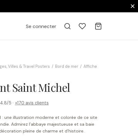
Se connecter
es, Villes & Travel Posters
/
Bord de mer
/
Affiche
nt Saint Michel
4.8/5 ·
+170 avis clients
 : une illustration moderne et colorée de ce site
ie. Admirez l’abbaye majestueuse et sa baie
décoration pleine de charme et d’histoire.