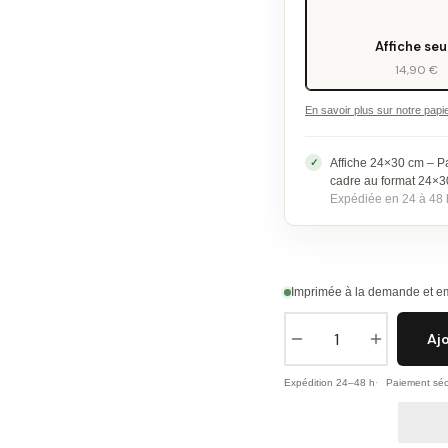
Affiche seu
14,90 €
En savoir plus sur notre papi
Affiche 24×30 cm – P
cadre au format 24×
Expédiée en 24 à 48 
Imprimée à la demande et em
Aj
Expédition 24–48 h
Paiement séc