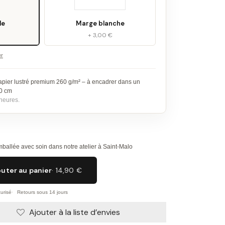
le
Marge blanche
+ 3,00 €
er
apier lustré premium 260 g/m² – à encadrer dans un
30 cm
heures.
ballée avec soin dans notre atelier à Saint-Malo
outer au panier
· 14,90 €
urisé
Retours sous 14 jours
Ajouter à la liste d’envies