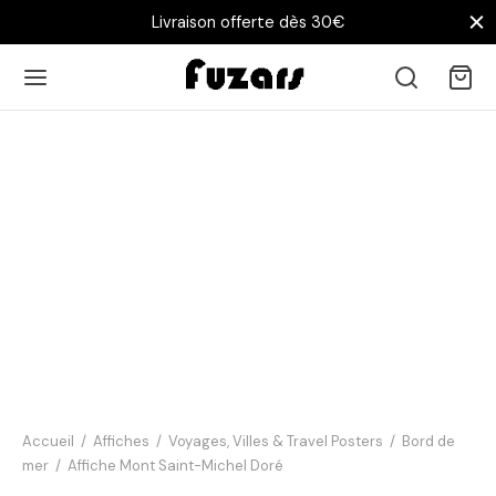
Livraison offerte dès 30€
Affiche
Salon
Chambre
Bureau
Chez vous
Accueil
/
Affiches
/
Voyages, Villes & Travel Posters
/
Bord de
mer
/
Affiche Mont Saint-Michel Doré