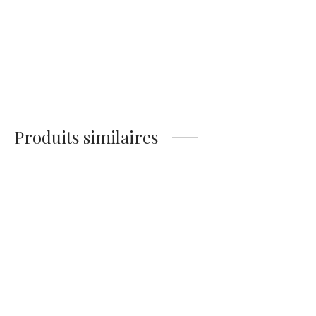
Affiche Mont Saint
Affiche Mont Saint-
Michel
Michel Aquarelle
14,90
€
14,90
€
Produits similaires