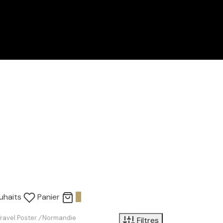
uhaits
Panier
0
Travel Poster
/
Normandie
Filtres