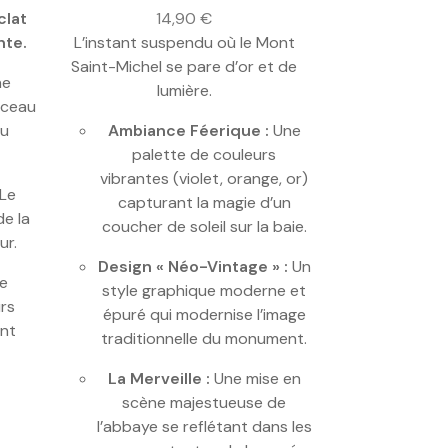
clat
14,90
€
nte.
L’instant suspendu où le Mont
Saint-Michel se pare d’or et de
ne
lumière.
nceau
du
Ambiance Féerique :
Une
palette de couleurs
vibrantes (violet, orange, or)
Le
capturant la magie d’un
de la
coucher de soleil sur la baie.
ur.
Design « Néo-Vintage » :
Un
e
style graphique moderne et
rs
épuré qui modernise l’image
ent
traditionnelle du monument.
La Merveille :
Une mise en
scène majestueuse de
l’abbaye se reflétant dans les