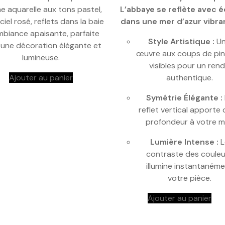
he aquarelle aux tons pastel,
L’abbaye se reflète avec é
ciel rosé, reflets dans la baie
dans une mer d’azur vibra
mbiance apaisante, parfaite
Style Artistique :
U
 une décoration élégante et
œuvre aux coups de pi
lumineuse.
visibles pour un ren
Ajouter au panier
authentique.
Symétrie Élégante :
reflet vertical apporte 
profondeur à votre m
Lumière Intense :
L
contraste des couleu
illumine instantaném
votre pièce.
Ajouter au panier