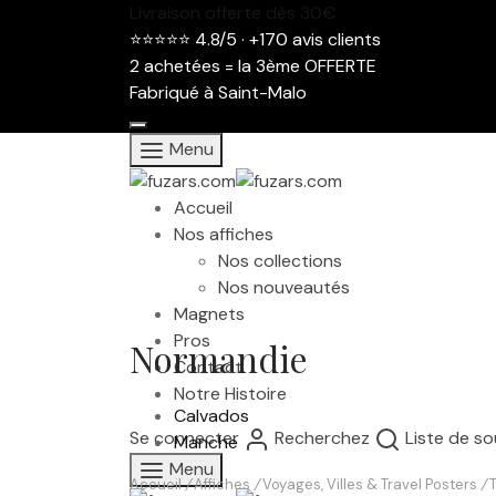
Livraison offerte dès 30€
⭐⭐⭐⭐⭐ 4.8/5 · +170 avis clients
2 achetées = la 3ème OFFERTE
Fabriqué à Saint-Malo
Menu
Accueil
Nos affiches
Nos collections
Nos nouveautés
Magnets
Pros
Normandie
Contact
Notre Histoire
Calvados
Se connecter
Recherchez
Liste de so
Manche
Menu
Accueil
/
Affiches
/
Voyages, Villes & Travel Posters
/