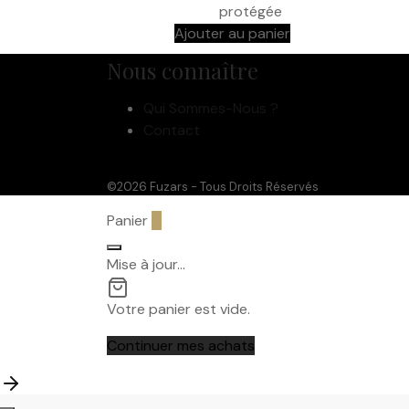
protégée
Ajouter au panier
Nous connaître
Qui Sommes-Nous ?
Contact
©2026 Fuzars - Tous Droits Réservés
Panier
0
Mise à jour…
Votre panier est vide.
Continuer mes achats