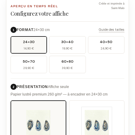
Créée et imprimée à
APERÇU EN TEMPS RÉEL
Saint-Malo
Configurez votre affiche
Guide des tailles
FORMAT
24×30 cm
1
24×30
30×40
40×50
14,90 €
19,90 €
24,90 €
50×70
60×80
29,90 €
39,90 €
PRÉSENTATION
Affiche seule
2
Papier lustré premium 260 g/m² — à encadrer en 24×30 cm