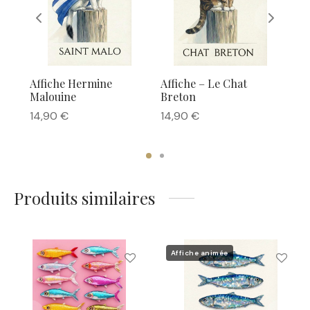
 Le
Affiche Hermine
Affiche – Le Chat
Aff
Malouine
Breton
14,
14,90
€
14,90
€
Produits similaires
Affiche animée