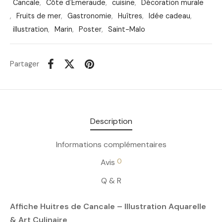
Cancale
,
Côte d'Émeraude
,
cuisine
,
Décoration murale
,
Fruits de mer
,
Gastronomie
,
Huîtres
,
Idée cadeau
,
illustration
,
Marin
,
Poster
,
Saint-Malo
Partager
Description
Informations complémentaires
0
Avis
Q & R
Affiche Huitres de Cancale – Illustration Aquarelle
& Art Culinaire